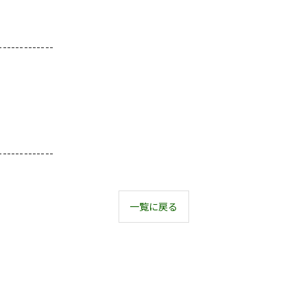
-------------
-------------
一覧に戻る