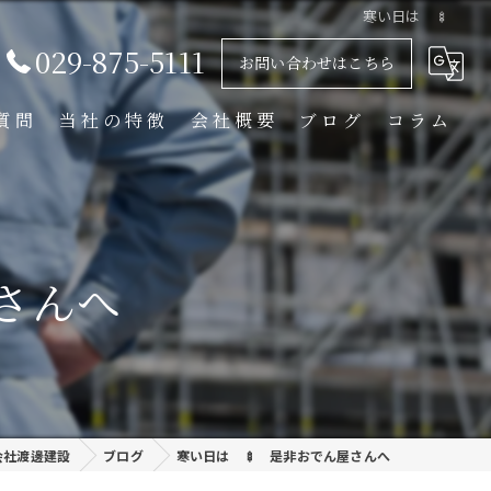
寒い日は 🍢
029-875-5111
お問い合わせはこちら
質問
当社の特徴
会社概要
ブログ
コラム
足場解体工事
足場組立工事
さんへ
プラント工事
リース
外装塗装
会社渡邊建設
ブログ
寒い日は 🍢 是非おでん屋さんへ