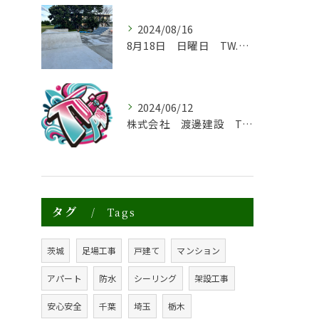
2024/08/16
8月18日 日曜日 TW.PARK グランドオープン祝
2024/06/12
株式会社 渡邊建設 TW.PARK ロゴ決定💚
タグ
Tags
茨城
足場工事
戸建て
マンション
アパート
防水
シーリング
架設工事
安心安全
千葉
埼玉
栃木